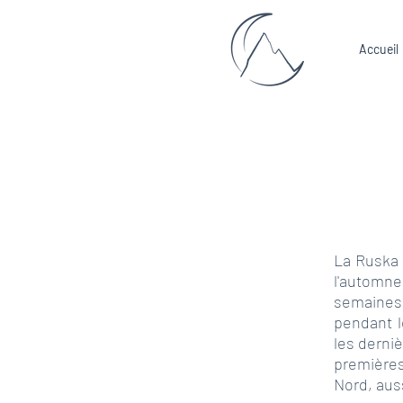
Accueil
La Ruska 
l'automn
semaines
pendant l
les derni
premières
Nord, aus